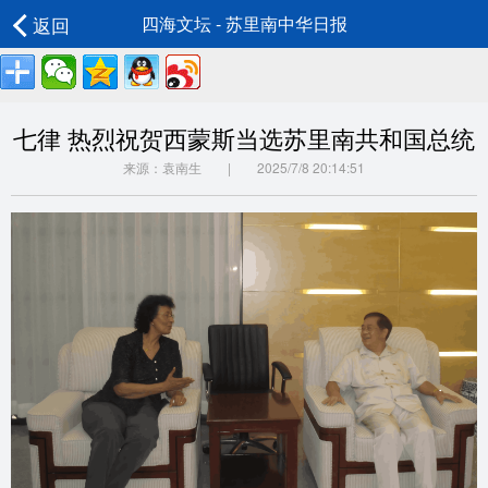
返回
四海文坛 - 苏里南中华日报
七律 热烈祝贺西蒙斯当选苏里南共和国总统​
来源：袁南生 | 2025/7/8 20:14:51