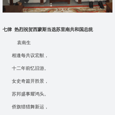
七律 热烈祝贺西蒙斯当选苏里南共和国总统
袁南生
相逢每共议宏猷，
十二年前忆旧游。
女史奇篇开胜景，
苏邦盛事耀鸿头。
侨旗猎猎舞新运，