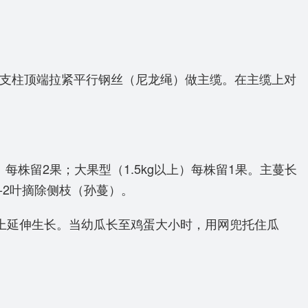
柱。在支柱顶端拉紧平行钢丝（尼龙绳）做主缆。在主缆上对
每株留2果；大果型（1.5kg以上）每株留1果。主蔓长
-2叶摘除侧枝（孙蔓）。
附向上延伸生长。当幼瓜长至鸡蛋大小时，用网兜托住瓜