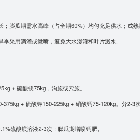
；膨瓜期需水高峰（占全期60%）均匀充足供水；成熟
季采用滴灌或微喷，避免大水漫灌和叶片溅水。
。
kg + 硫酸镁75kg，沟施或穴施。
kg + 硫酸钾150-225kg + 硝酸钙75-120kg
0.1%硫酸镁溶液2-3次；膨瓜期增喷钙肥。