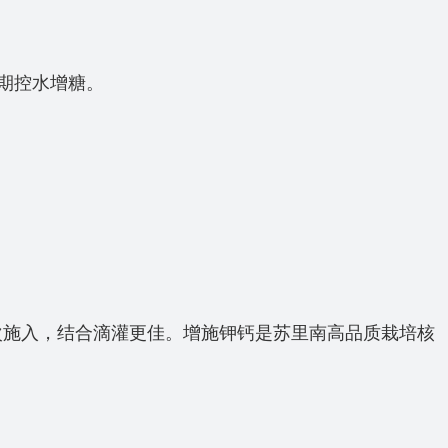
期控水增糖。
。分2-3次施入，结合滴灌更佳。增施钾钙是苏里南高品质栽培核