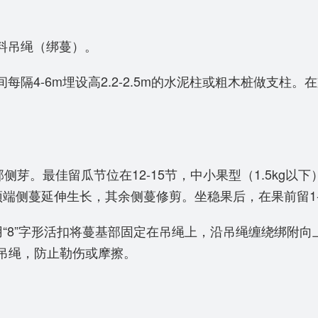
料吊绳（绑蔓）。
每隔4-6m埋设高2.2-2.5m的水泥柱或粗木桩做支
。最佳留瓜节位在12-15节，中小果型（1.5kg以下）
，留顶端侧蔓延伸生长，其余侧蔓修剪。坐稳果后，在果前留1
蔓用“8”字形活扣将蔓基部固定在吊绳上，沿吊绳缠绕绑
吊绳，防止勒伤或摩擦。