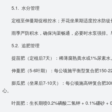
5.1. 水分管理
定植至伸蔓期促根控水；开花坐果期适度控水防徒长
雨季严防积水，确保沟渠畅通，必要时水泵强排。旱
5.2. 追肥管理
提苗肥（定植后7天）：稀薄腐熟粪水或1%尿素水
伸蔓肥（5-6叶期）：每公顷施平衡型复合肥150-225
膨瓜肥（坐果后7-10天）：每公顷施高钾复合肥300-375
心。
叶面肥：生长期喷0.2%磷酸二氢钾 + 0.1%硼砂 + 