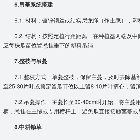
6.吊蔓系统搭建
6.1. 材料：镀锌钢丝或结实尼龙绳（作主缆），塑
6.2. 结构：按照定植行距距离，在种植垄两端及中间
应每株瓜苗位置悬挂垂下的塑料吊绳。
7.整枝与吊蔓
7.1.整枝方式：单蔓整枝，保留主蔓，及时去除基部侧芽
至25-30片叶或预定留瓜节位以上留8-10片叶摘心
7.2.吊蔓操作：主蔓长至30-40cm时开始，将主
柄，悬挂在主缆或专用横杆上，避免瓜直接接触茎蔓或
8.中耕锄草