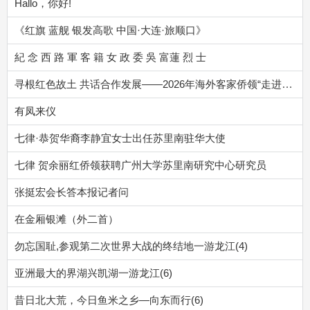
Hallo，你好!
《红旗 蓝舰 银发高歌 中国·大连·旅顺口》
紀 念 西 路 軍 客 籍 女 政 委 吳 富蓮 烈 士
寻根红色故土 共话合作发展——2026年海外客家侨领“走进红安”考察交流活动圆满举行
有凤来仪
七律·恭贺华裔李静宜女士出任苏里南驻华大使
七律 贺余丽红侨领获聘广州大学苏里南研究中心研究员​
张挺宏会长答本报记者问
在金厢银滩（外二首）
勿忘国耻,参观第二次世界大战的终结地一游龙江(4)
亚洲最大的界湖兴凯湖一游龙江(6)
昔日北大荒，今日鱼米之乡—向东而行(6)