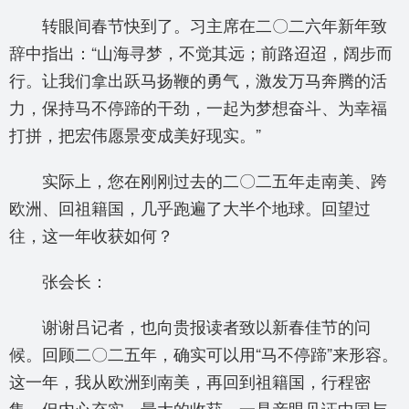
转眼间春节快到了。习主席在二〇二六年新年致
辞中指出：“山海寻梦，不觉其远；前路迢迢，阔步而
行。让我们拿出跃马扬鞭的勇气，激发万马奔腾的活
力，保持马不停蹄的干劲，一起为梦想奋斗、为幸福
打拼，把宏伟愿景变成美好现实。”
实际上，您在刚刚过去的二〇二五年走南美、跨
欧洲、回祖籍国，几乎跑遍了大半个地球。回望过
往，这一年收获如何？
张会长：
谢谢吕记者，也向贵报读者致以新春佳节的问
候。回顾二〇二五年，确实可以用“马不停蹄”来形容。
这一年，我从欧洲到南美，再回到祖籍国，行程密
集，但内心充实。最大的收获，一是亲眼见证中国与