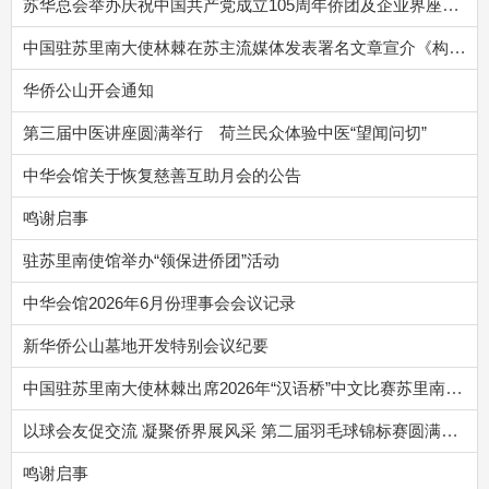
苏华总会举办庆祝中国共产党成立105周年侨团及企业界座谈会，林棘大使出席并作总结讲话
中国驻苏里南大使林棘在苏主流媒体发表署名文章宣介《构建更加公正合理的全球治理体系》白皮书
华侨公山开会通知
第三届中医讲座圆满举行 荷兰民众体验中医“望闻问切”
中华会馆关于恢复慈善互助月会的公告
鸣谢启事
驻苏里南使馆举办“领保进侨团”活动
中华会馆2026年6月份理事会会议记录
新华侨公山墓地开发特别会议纪要
中国驻苏里南大使林棘出席2026年“汉语桥”中文比赛苏里南赛区决赛
以球会友促交流 凝聚侨界展风采 第二届羽毛球锦标赛圆满落幕
鸣谢启事