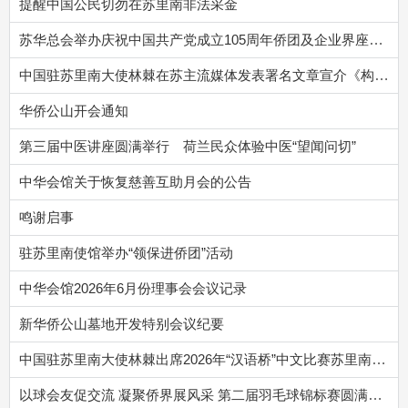
提醒中国公民切勿在苏里南非法采金
苏华总会举办庆祝中国共产党成立105周年侨团及企业界座谈会，林棘大使出席并作总结讲话
中国驻苏里南大使林棘在苏主流媒体发表署名文章宣介《构建更加公正合理的全球治理体系》白皮书
华侨公山开会通知
第三届中医讲座圆满举行 荷兰民众体验中医“望闻问切”
中华会馆关于恢复慈善互助月会的公告
鸣谢启事
驻苏里南使馆举办“领保进侨团”活动
中华会馆2026年6月份理事会会议记录
新华侨公山墓地开发特别会议纪要
中国驻苏里南大使林棘出席2026年“汉语桥”中文比赛苏里南赛区决赛
以球会友促交流 凝聚侨界展风采 第二届羽毛球锦标赛圆满落幕