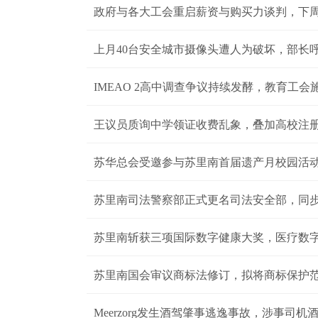
政府与各大工会重启薪资与购买力谈判，下
上月40台安全城市摄像头遭人为破坏，部长
IMEAO 2高中调查争议持续发酵，教育工
王议员质询中学领证收费乱象，叠加高校注
苏华总会受邀参与苏里南首届遗产月校园活动
斗历程
苏里南司法警察部正式更名司法安全部，同
苏里南斩获三项国际数字健康大奖，医疗数
苏里南国会审议商标法修订，拟将商标保护
Meerzorg发生酒驾肇事逃逸事故，涉事司