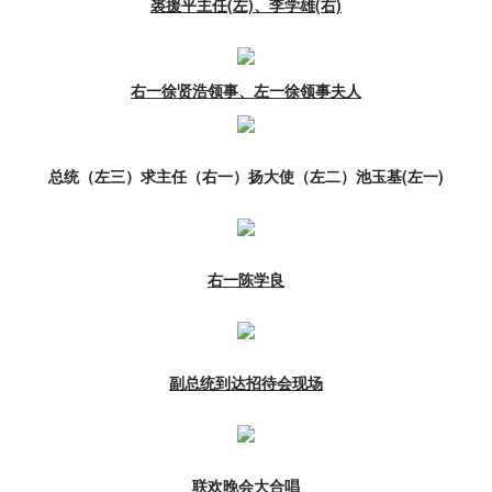
裘援平主任(左)、李学雄(右)
右一徐贤浩领事、左一徐领事夫人
总统（左三）求主任（右一）扬大使（左二）池玉基(左一)
右一陈学良
副总统到达招待会现场
联欢晚会大合唱