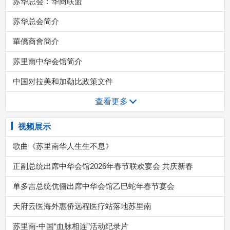
苏华总会：华商联盟
苏华总会简介
華僑商會簡介
苏里南中华会馆简介
中国对拉美和加勒比政策文件
查看更多
视频展示
歌曲《苏里南华人生生不息》
正副总统出席中华会馆2026年春节联欢宴会 共庆新春
单多吉总统伉俪出席中华会馆乙巳蛇年春节宴会
天府云医海外惠侨远程医疗站落地苏里南
苏里南-中国“血脉相连”活动纪录片