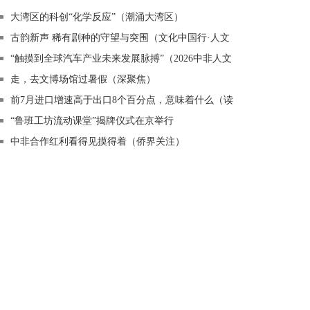
大湾区的科创“化学反应”（潮涌大湾区）
古韵新声 稀有剧种的守望与突围（文化中国行·人文
观察·戏剧振兴系列调研④）
“触摸到全球汽车产业未来发展脉搏”（2026中非人文
交流年）
走，去文博场馆过暑假（深聚焦）
前7月进口增速高于出口8个百分点，意味着什么（读
者点题·共同关注）
“鲁班工坊流动课堂”揭牌仪式在京举行
中非合作红利看得见摸得着（侨界关注）