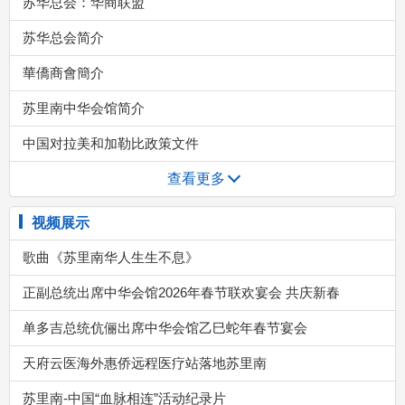
苏华总会：华商联盟
苏华总会简介
華僑商會簡介
苏里南中华会馆简介
中国对拉美和加勒比政策文件
查看更多
视频展示
歌曲《苏里南华人生生不息》
正副总统出席中华会馆2026年春节联欢宴会 共庆新春
单多吉总统伉俪出席中华会馆乙巳蛇年春节宴会
天府云医海外惠侨远程医疗站落地苏里南
苏里南-中国“血脉相连”活动纪录片