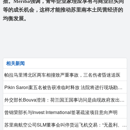
措。Meriba
强调，青年企业家理应享有与商业巨头同
等的成长机会，这样才能推动苏里南本土民营经济的
均衡发展。
相关新闻
帕拉马里博北区两车相撞致严重事故，三名伤者昏迷送医
Pikin Saron案五名被告获准临时释放 法院将进行现场勘查以深入审理
外交部长Bouva澄清：荷兰国王国事访问是由现政府发出邀请的
曾锦荣部长与Invest International签署疏浚项目意向声明
苏里南航空公司SLM董事会叫停货运飞机交易：“无盈利、无保障，故不冒险”