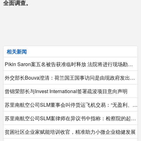
全面调查。
相关新闻
Pikin Saron案五名被告获准临时释放 法院将进行现场勘查以深入审理
外交部长Bouva澄清：荷兰国王国事访问是由现政府发出邀请的
曾锦荣部长与Invest International签署疏浚项目意向声明
苏里南航空公司SLM董事会叫停货运飞机交易：“无盈利、无保障，故不冒险”
苏里南航空公司SLM案律师在异议书中指称：检察院的起诉“草率且有害”
贫困社区企业家赋能培训收官，精准助力小微企业稳健发展