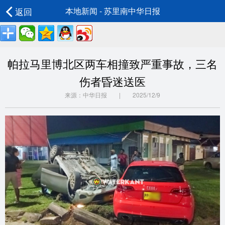
返回
本地新闻 - 苏里南中华日报
帕拉马里博北区两车相撞致严重事故，三名
伤者昏迷送医
来源：中华日报 | 2025/12/9