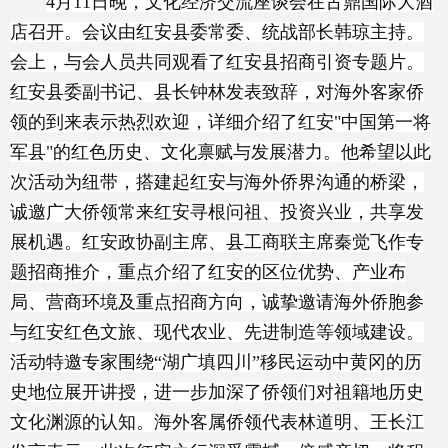
4月11日晚，文化经济交流座谈会在古鼎国际大酒
店召开。会议由红安县委常委、统战部长韩琼主持。
会上，与会人员共同观看了红安县招商引资专题片。
红安县委副书记、县长钟林发表致辞，对海外客家侨
领的到来表示热烈欢迎，详细介绍了红安"中国第一将
军县"的红色历史、文化禀赋与发展潜力。他希望以此
次活动为纽带，搭建起红安与海外侨界沟通的桥梁，
诚邀广大侨领常来红安寻根问祖、投资兴业，共享发
展机遇。红安政协副主席、县工商联主席秦觉飞作专
题招商推介，重点介绍了红安的区位优势、产业布
局、营商环境及重点招商方向，诚挚邀请海外侨胞参
与红安红色文旅、现代农业、先进制造等领域建设。
活动特邀专家围绕“湖广填四川”移民运动中黄冈的历
史地位展开讲授，进一步加深了侨领们对祖籍地历史
文化渊源的认知。海外客属侨领代表林道明、王长江