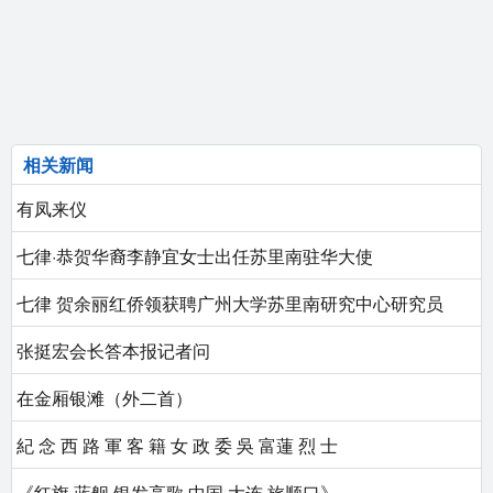
相关新闻
有凤来仪
七律·恭贺华裔李静宜女士出任苏里南驻华大使
七律 贺余丽红侨领获聘广州大学苏里南研究中心研究员​
张挺宏会长答本报记者问
在金厢银滩（外二首）
紀 念 西 路 軍 客 籍 女 政 委 吳 富蓮 烈 士
《红旗 蓝舰 银发高歌 中国·大连·旅顺口》