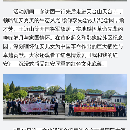
活动期间，参访团一行先后走进天台山天台寺，
领略红安秀美的生态风光;瞻仰李先念故居纪念园，詹
才芳、王近山等开国将军故居，实地感悟革命先辈的
峥嵘岁月与家国情怀。在黄麻起义和鄂豫皖苏区纪念
园，深刻缅怀红安儿女为中国革命作出的巨大牺牲与
卓越贡献。大家还观看了红色情景剧《我和我的红
安》，沉浸式感受红安厚重的红色文化底蕴。