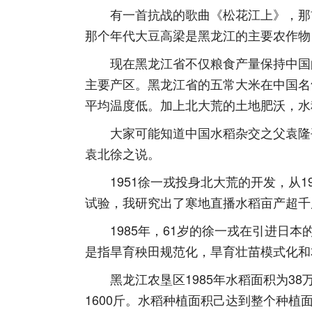
有一首抗战的歌曲《松花江上》，那首
那个年代大豆高梁是黑龙江的主要农作物
现在黑龙江省不仅粮食产量保持中国的
主要产区。黑龙江省的五常大米在中国名
平均温度低。加上北大荒的土地肥沃，水
大家可能知道中国水稻杂交之父袁隆平
袁北徐之说。
1951徐一戎投身北大荒的开发，从1
试验，我研究出了寒地直播水稻亩产超千
1985年，61岁的徐一戎在引进日本
是指旱育秧田规范化，旱育壮苗模式化和
黑龙江农垦区1985年水稻面积为38万
1600斤。水稻种植面积己达到整个种植