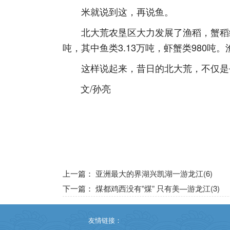
米就说到这，再说鱼。
北大荒农垦区大力发展了渔稻，蟹稻绿色
吨，其中鱼类3.13万吨，虾蟹类980吨。
这样说起来，昔日的北大荒，不仅是今
文/孙亮
上一篇：
亚洲最大的界湖兴凯湖一游龙江(6)
下一篇：
煤都鸡西没有”煤” 只有美—游龙江(3)
友情链接：