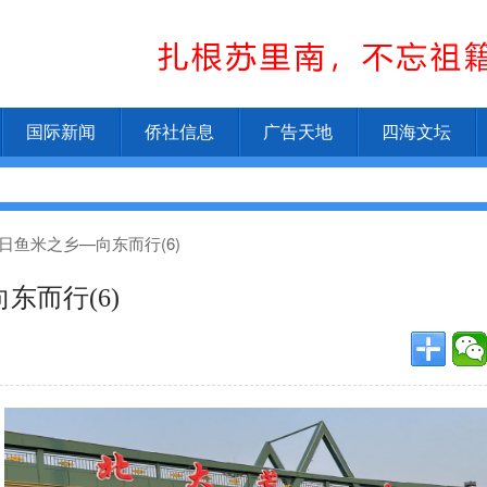
国际新闻
侨社信息
广告天地
四海文坛
日鱼米之乡—向东而行(6)
东而行(6)