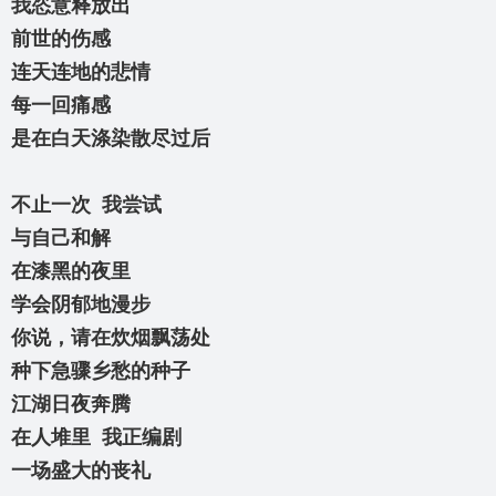
我恣意释放出
前世的伤感
连天连地的悲情
每一回痛感
是在白天涤染散尽过后
不止一次 我尝试
与自己和解
在漆黑的夜里
学会阴郁地漫步
你说，请在炊烟飘荡处
种下急骤乡愁的种子
江湖日夜奔腾
在人堆里 我正编剧
一场盛大的丧礼