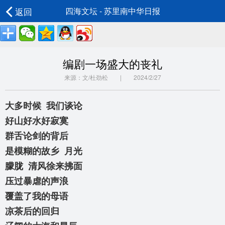
返回
四海文坛 - 苏里南中华日报
编剧一场盛大的丧礼
来源：文/杜劲松 | 2024/2/27
大多时候 我们谈论
好山好水好寂寞
群舌论剑的背后
是模糊的故乡 月光
朦胧 清风徐来拂面
压过暴虐的声浪
覆盖了我的母语
凉茶后的回归