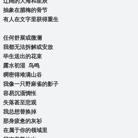
辽阔的大海和星辰
抽象在腊梅的骨节
有人在文字里获得重生
任何舒展或微澜
我都无法拆解或安放
毕生送出的花束
露水初湿 鸟鸣
稠密得堆满山谷
我像一只野麻雀的影子
容易沉湎惆怅
失落甚至悲观
我总想替换掉
那身疲惫的灰衫
在属于你的领域里