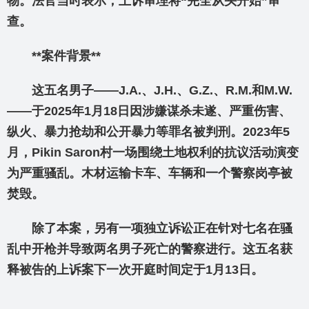
物。法官当时表示，上诉审理将“完全从头开始”审
查。
**案件背景**
这五名男子——J.A.、J.H.、G.Z.、R.M.和M.W.
——于2025年1月18日因涉嫌谋杀未遂、严重伤害、
纵火、暴力抢劫和公开暴力等罪名被判刑。2023年5
月，Pikin Saron村一场围绕土地权利的抗议活动演变
为严重骚乱。木材运输卡车、车辆和一个警察岗亭被
焚毁。
除了本案，另有一项独立诉讼正在针对七名在骚
乱中开枪并导致两名男子死亡的警察进行。这五名获
释被告的上诉案下一次开庭时间定于1月13日。