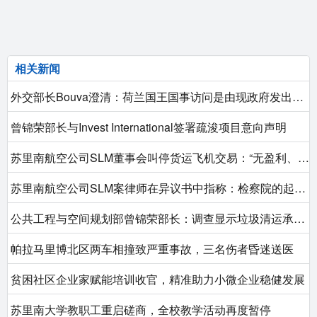
相关新闻
外交部长Bouva澄清：荷兰国王国事访问是由现政府发出邀请的
曾锦荣部长与Invest International签署疏浚项目意向声明
苏里南航空公司SLM董事会叫停货运飞机交易：“无盈利、无保障，故不冒险”
苏里南航空公司SLM案律师在异议书中指称：检察院的起诉“草率且有害”
公共工程与空间规划部曾锦荣部长：调查显示垃圾清运承包商遭欠薪一年 合同缺失问题终获解决
帕拉马里博北区两车相撞致严重事故，三名伤者昏迷送医
贫困社区企业家赋能培训收官，精准助力小微企业稳健发展
苏里南大学教职工重启磋商，全校教学活动再度暂停