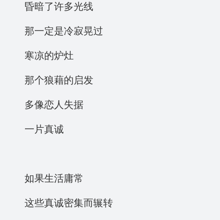
昏暗了许多光线
那一定是冷寂晃过
寒凉的炉灶
那个狼藉的启发
多像恋人失据
一片真诚
如果生活庸常
这些真诚密集而辗转