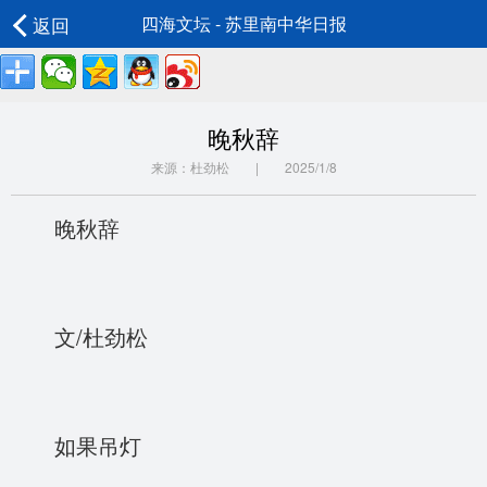
返回
四海文坛 - 苏里南中华日报
晚秋辞
来源：杜劲松 | 2025/1/8
晚秋辞
文/杜劲松
如果吊灯