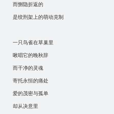
而恻隐折返的
是绞刑架上的萌动克制
一只鸟雀在草巢里
啾唱它的晚秋辞
而干净的灵魂
寄托永恒的痛处
爱的茂密与孤单
却从决意里