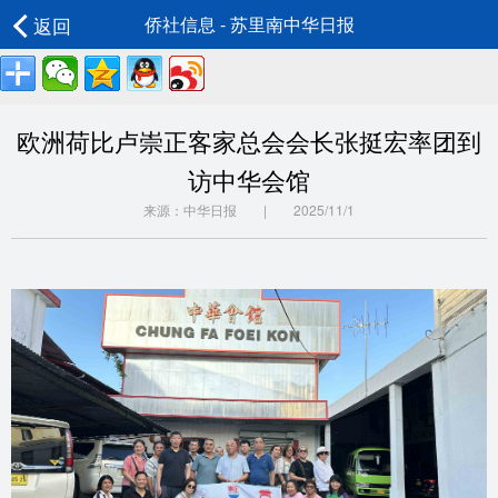
返回
侨社信息 - 苏里南中华日报
欧洲荷比卢崇正客家总会会长张挺宏率团到
访中华会馆
来源：中华日报 | 2025/11/1