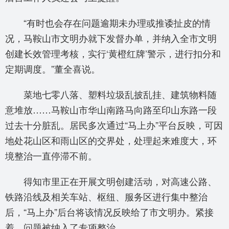
“有时也会存在问题逾期未办理或推诿扯皮的情
况，马鞍山市文明办就下发督办单，并纳入全市文明
创建长效管理考核，实行‘黄橙红牌’警示，进行扣分和
定期调度。”董全喜说。
菜地七零八落、塑料垃圾乱披乱挂、建筑物料随
意堆放……马鞍山市华山南路马向路至印山东路一段
过去十分脏乱。居民多次通过“马上办”平台反映，可因
地处花山区和雨山区的交界处，处理起来难度大，环
境整治一直停滞不前。
得知市里正在开展文明创建活动，对高速公路、
铁路沿线及相关车站、枢纽、服务区进行集中整治
后，“马上办”后台将该情况反映给了市文明办。紧接
着，问题被纳入了专项整治。