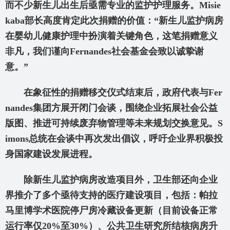
而不少新生儿出生后亟需专业的监护护理服务。Misie
kaba
部长高度肯定此次捐赠的价值：“新生儿监护病房
在婴幼儿健康护理中扮演着关键角色，这笔捐赠意义
非凡，我们谨向Fernandes
社会基金会致以诚挚谢
意。”
在象征性的捐赠移交仪式结束后，政府代表与Fer
nandes
集团方展开闭门会谈，围绕企业拓展社会公益
版图、推进可持续废弃物管理等未来规划交换意见。S
imons
总统在会谈中再次发出倡议，呼吁企业界积极投
身国家建设发展进程。
除新生儿监护病房改造项目外，卫生部还向企业
界推介了多个亟待支持的医疗建设项目，包括：帕拉
马里博学术医院停尸房冷藏设备更新（目前设备正常
运行率仅20%
至30%
）、公共卫生研究所结核病房升