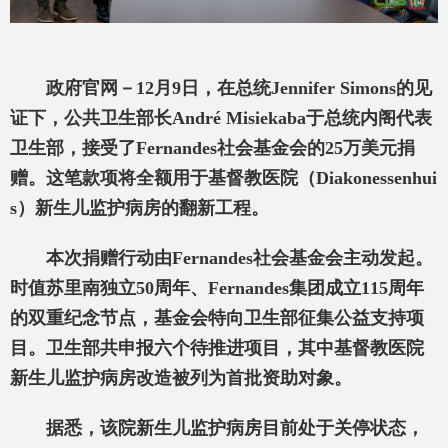
政府官网－12
月9
日，在总统Jennifer Simons
的见
证下，公共卫生部长Andr
é Misiekaba
于总统内阁代表
卫生部，接受了Fernandes
社会基金会的25
万美元捐
赠。这笔款项将全额用于基督教医院（Diakonessenhui
s
）新生儿监护病房的翻新工程。
本次捐赠行动由Fernandes
社会基金会主动发起。
时值苏里南独立50
周年、Fernandes
集团成立115
周年
的双重纪念节点，基金会特向卫生部征集公益支持项
目。卫生部共申报六个待推进项目，其中基督教医院
新生儿监护病房改造被列为首批资助对象。
据悉，该院新生儿监护病房目前处于关停状态，