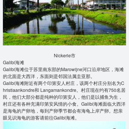
Nickerie市
Galibi海滩
Galibi海滩位于苏里南东部的Marowijne河口沿岸地区，海滩
的北面是大西洋，东面则是邻国法属圭亚那。
Galibi海滩附近有两个印第安人村庄，该两个村庄分别名为C
hristiaankondre和 Langamankondre。村庄现在约有750名居
民，他们大部分都是纯种的印第安人，他们是以捕鱼为生，
村庄还有各种充满印第安风情的小食。Galibi海滩面临大西洋
是海龟的产卵地，每到产卵季节都会有海龟上岸产卵。想亲
眼见识海龟的游客请前往Galibi海滩。