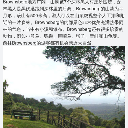
Brownsberg地方广阔，山脚被7个深林黑人村庄所围绕，深
林黑人是黑奴逃跑到深林里的后裔，Brownsberg的山势为半
月形，该山有500米高，游人可以在山顶虎视整个人工湖和附
近的一片森林。Brownsberg的内部景色非常优美充满热带雨
林的气色，当中有小溪和瀑布。Brownsberg还有很多珍贵的
动物，例如小号鸟、鹦鹉、巨嘴鸟、猴子、青蛙和山龟等。
前往Brownsberg的游客都有机会亲近大自然。