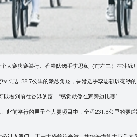
子个人赛决赛举行。香港队选手李思颖（前左二）在冲线
历经长达138.7公里的激烈角逐，香港选手李思颖以毫秒
以看到前往香港的路，“感觉就像在家旁边比赛”。
。此前举行的男子个人赛项目中，全程231.8公里的赛
澳大桥进入澳门，再由大桥前往香港，途经香港迪士尼乐园