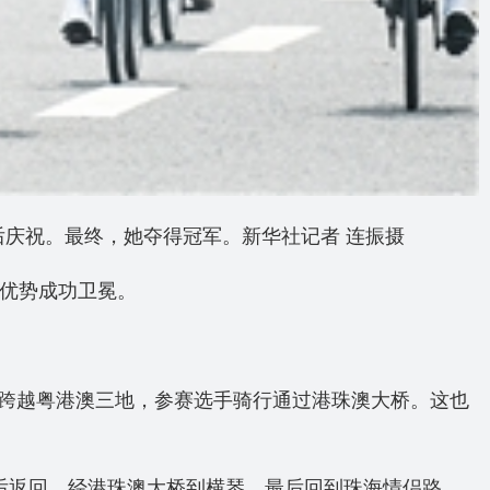
后庆祝。最终，她夺得冠军。新华社记者 连振摄
的优势成功卫冕。
道跨越粤港澳三地，参赛选手骑行通过港珠澳大桥。这也
后返回，经港珠澳大桥到横琴，最后回到珠海情侣路。