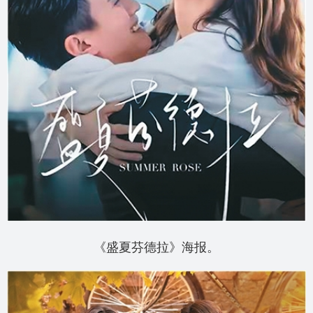
《盛夏芬德拉》海报。