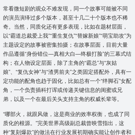
常看微短剧的观众不难发现，同一个故事可能被不同
的演员演绎过多个版本，甚至十几二十个版本也不稀
奇。当然，同质化还有更多表现，比如在题材层面，
以“霸道总裁爱上我”“重生复仇”“替嫁新娘”“萌宝助攻”为
主题设定的故事被密集拍摄；在故事层面，目前大量
作品遵循“身份错位—真相大白—终极打脸”的三幕式结
构；在人物设定层面，除了主角的“霸总”与“灰姑
娘”、“复仇女神”与“渣男前夫”之类固定搭配外，具有一
定功能的配角也趋于固化，比如总有一个“绊脚石”女配
角，一个负责插科打诨或传递关键信息的闺蜜或兄
弟，以及一个在最后关头支持主角的权威长辈等。
“哪部火，就跟风做，这是商业的效率权衡，也成了同
质化的根源。”完美世界高级副总裁曾映雪指出，这
种“复刻爆款”的做法在行业发展初期确实能让创作者和