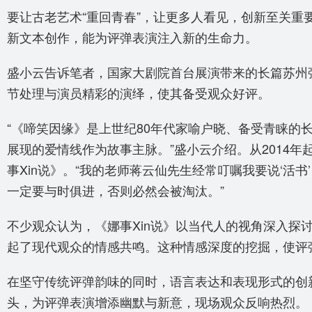
要让古老艺术“重回青春”，让更多人看见，创新至关重
新文本创作，能为评弹表演注入新的生命力。
盛小云告诉笔者，国家大剧院首台展演带来的长篇苏州
节处理与演员精彩的演绎，使其备受观众好评。
“《啼笑因缘》是上世纪80年代家喻户晓、备受青睐的
展现的爱情线作为故事主脉。”盛小云介绍。从2014
事Xin说》。“我的老师蒋云仙先生经常叮嘱我要说‘活
一定要与时俱进，否则必然会被淘汰。”
不少观众认为，《娜事Xin说》以当代人的视角深入
起了现代观众的情感共鸣。这种情感深度的挖掘，使评
在坚守传统评弹韵味的同时，语言表达和表现形式的创新
头，为评弹表演增添幽默与新意，现场观众反响热烈。