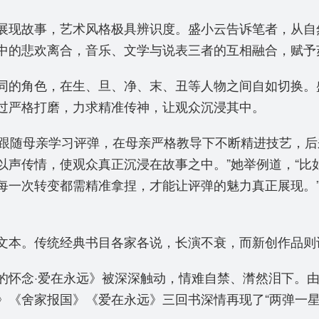
展现故事，艺术风格极具辨识度。盛小云告诉笔者，从自
中的悲欢离合，音乐、文学与说表三者的互相融合，赋予
同的角色，在生、旦、净、末、丑等人物之间自如切换。
过严格打磨，力求精准传神，让观众沉浸其中。
就跟随母亲学习评弹，在母亲严格教导下不断精进技艺，后
以声传情，使观众真正沉浸在故事之中。”她举例道，“比
每一次转变都需精准拿捏，才能让评弹的魅力真正展现。
文本。传统经典书目各家各说，长演不衰，而新创作品则
的怀念·爱在永远》被深深触动，情难自禁、潸然泪下。
》《舍家报国》《爱在永远》三回书深情再现了“两弹一星