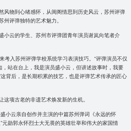
然风物到心绪感怀，从闺阁情思到历史风云，苏州评弹
苏州评弹独特的艺术魅力。
盛小云的学生、苏州市评弹团青年演员谢岚向笔者介
来考入苏州评弹学校系统学习表演技巧。“评弹演员不仅
如，站在台上，我是演员盛小云，但讲述故事时，我要
”这背后，是长期积累的技艺，也是评弹艺术传承的匠心
让这项古老的非遗艺术焕发新的生机。
由盛小云亲自创作并主演的中篇苏州弹词《永远的怀
”元勋郭永怀烈士大无畏的英雄壮举和伟大的家国情