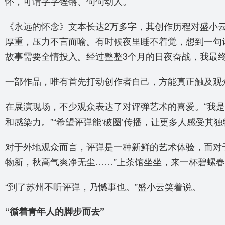
怀，可谓字字铿锵、句句动人。
《永远的怀念》文本长达2万多字，其创作历程对盛小
厚重，压力不言而喻。有时候夜里睡不着觉，想到一句
故事需要全情投入。经过整整3个月的日夜奋战，我最终
一部作品，唯有首先打动创作者自己，方能真正触及观
在展演现场，不少观众表达了对评弹艺术的喜爱。“我是
和感染力。”“希望评弹能‘破圈’传播，让更多人感受其独
对于外地观众而言，评弹是一种新鲜的艺术体验，而对
物新，秋高气爽净无尘……”上茶馆坐坐，来一杯碧螺
“到了苏州不听评弹，乃憾事也。”盛小云笑着说。
“循着青年人的脚步而去”