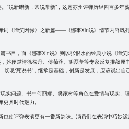
要。“说新唱新，常说常新”，这是苏州评弹历经四百多年
弹词《啼笑因缘》之新篇——《娜事Xin说》情节内容既
长篇书目，而《娜事Xin说》则以张恨水的经典小说《啼
年起，她便邀请徐檬丹、傅菊蓉、胡磊蕾等专家反复推敲原
书’，切忌‘死说书’，继承是基础，创新是发展，应该说
探讨现实问题。书中何丽娜、樊家树等角色在爱情与现实、
弹更具时代魅力。
也使评弹表演更有一番新韵味。演员们在表演中巧妙运用了“