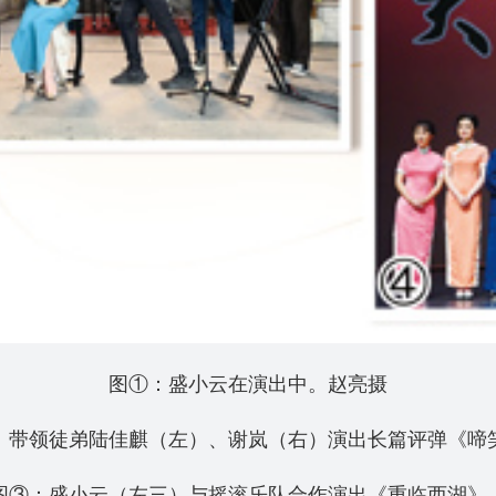
图①：盛小云在演出中。赵亮摄
）带领徒弟陆佳麒（左）、谢岚（右）演出长篇评弹《啼
图③：盛小云（左三）与摇滚乐队合作演出《重临西湖》