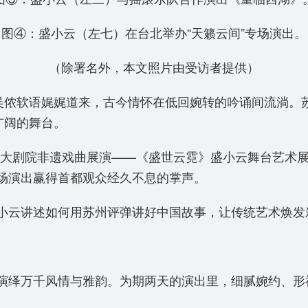
图④：盛小云（左七）在台北举办“天籁云间”专场演出。
（除署名外，本文照片由受访者提供）
吴侬软语娓娓道来，古今情怀在低回婉转的吟诵间流淌。苏
广阔的舞台。
国家大剧院非遗戏曲展演——《盛世云霓》盛小云舞台艺术
场演出赢得首都观众经久不息的掌声。
小云讲述如何用苏州评弹讲好中国故事，让传统艺术焕发
演绎万千风情与雅韵。为期两天的演出里，细腻婉约、形