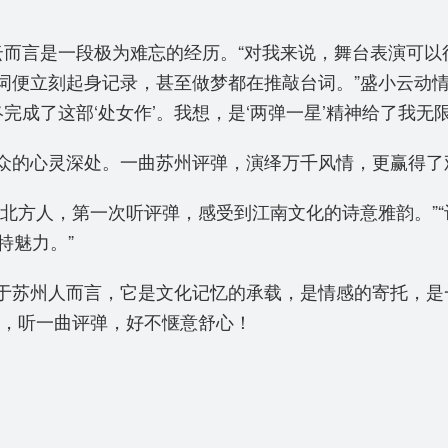
云而言是一段极为难忘的经历。“对我来说，舞台表演可
词便立刻起身记录，甚至做梦都在推敲台词。”盛小云动情
完成了这部‘处女作’。我想，是‘两弹一星’精神给了我无
众的心灵深处。一曲苏州评弹，演绎万千风情，更赢得了
北方人，第一次听评弹，感受到江南文化的诗意雅韵。”
特魅力。”
于苏州人而言，它是文化记忆的承载，是情感的寄托，是
春，听一曲评弹，好不惬意舒心！