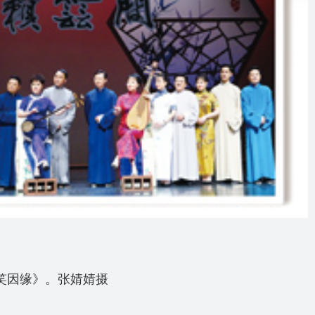
笑因缘》。张婧婧摄
。