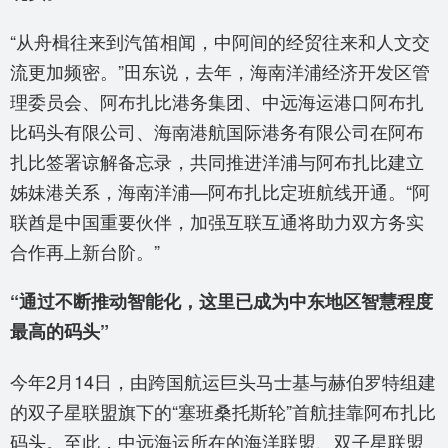
“从舟楫往来到汽笛相闻，中阿间的经贸往来和人文交
流更加频密。”田东说，去年，海南洋浦经济开发区管
理委员会、阿布扎比港务集团、中远海运港口阿布扎
比码头有限公司、海南港航国际港务有限公司在阿布
扎比签署谅解备忘录，共同推进洋浦与阿布扎比建立
姊妹港关系，海南洋浦—阿布扎比定班航线开通。“阿
联酋是中国重要伙伴，加强互联互通将助力双方务实
合作再上新台阶。”
“通过不断推动智能化，这里已成为中东地区智慧程度
最高的码头”
今年2月14日，由跨国航运巨头马士基与赫伯罗特组建
的双子星联盟旗下的“塞班桑托斯轮”首航挂靠阿布扎比
码头。至此，中远海运所在的海洋联盟、双子星联盟