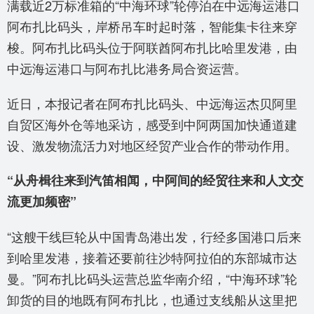
满载近2万标准箱的“中海环球”轮停泊在中远海运港口
阿布扎比码头，岸桥吊车时起时落，智能集卡往来穿
梭。阿布扎比码头位于阿联酋阿布扎比哈里发港，由
中远海运港口与阿布扎比港务局合资运营。
近日，本报记者在阿布扎比码头、中远海运杰贝阿里
自贸区海外仓等地采访，感受到中阿两国加快通道建
设、激发物流活力对地区经贸产业合作的带动作用。
“从舟楫往来到汽笛相闻，中阿间的经贸往来和人文交
流更加频密”
“这艘干线巨轮从中国青岛港出发，行经多国港口后来
到哈里发港，接着还要前往沙特阿拉伯的东部城市达
曼。”阿布扎比码头运营总监华南介绍，“中海环球”轮
卸货的目的地既有阿布扎比，也通过支线船从这里把