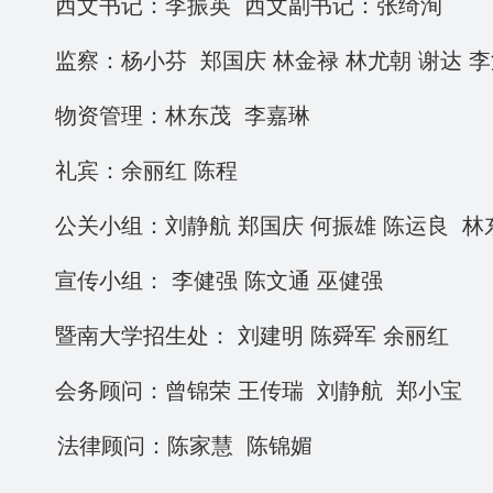
西文书记：李振英 西文副书记：张绮洵
监察：杨小芬 郑国庆 林金禄 林尤朝 谢达 李
物资管理：林东茂 李嘉琳
礼宾：余丽红
陈程
公关小组：刘静航 郑国庆 何振雄 陈运良
林
宣传小组： 李健强 陈文通 巫健强
暨南大学招生处： 刘建明 陈舜军 余丽红
会务顾问：曾锦荣 王传瑞
刘静航 郑小宝
法律顾问：
陈家慧 陈锦媚